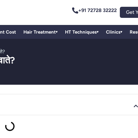
+91 72728 32222
Get Y
ant Cost
Hair Treatment
HT Techniques
Clinics
Res
▾
▾
▾
ते?
वाते?