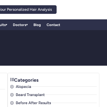
our Personalized Hair Analysis
ults
Doctors
Blog
Contact
▾
▾
Categories
Alopecia
Beard Transplant
Before After Results