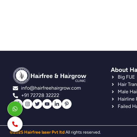
About Ha
Big FUE
Hair Tra
info@hairfreehairgrow.com
Male Hai
+91 72728 32222
Hairline
Failed Ha
©2025 Hairfree laser Pvt ltd
All rights reserved.