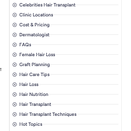
Celebrities Hair Transplant
Clinic Locations
Cost & Pricing
Dermatologist
FAQs
Female Hair Loss
Graft Planning
ा
Hair Care Tips
Hair Loss
Hair Nutrition
Hair Transplant
Hair Transplant Techniques
Hot Topics