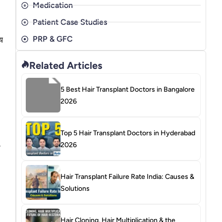
Medication
Patient Case Studies
PRP & GFC
य
Related Articles
5 Best Hair Transplant Doctors in Bangalore
2026
Top 5 Hair Transplant Doctors in Hyderabad
2026
ो
Hair Transplant Failure Rate India: Causes &
Solutions
Hair Cloning, Hair Multiplication & the