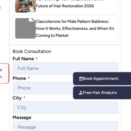
Future of Hair Restoration 2026
स
Clascoterone for Male Pattern Baldness:
How It Works, Effectiveness, and When It’s
Coming to Market
Book Consultation
Full Name
*
ts
n.
Phone
*
Book Appointment
Free Hair Analysis
City
*
Message